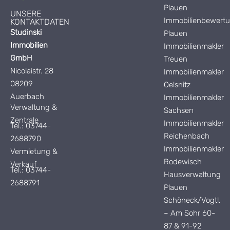
Plauen
UNSERE
Immobilienbewert
KONTAKTDATEN
Studinski
Plauen
Immobilien
Immobilienmakler
GmbH
Treuen
Nicolaistr. 28
Immobilienmakler
08209
Oelsnitz
Auerbach
Immobilienmakler
Verwaltung &
Sachsen
Zentrale
Immobilienmakler
Tel.: 03744-
Reichenbach
2688790
Immobilienmakler
Vermietung &
Rodewisch
Verkauf
Tel.: 03744-
Hausverwaltung
2688791
Plauen
Schöneck/Vogtl.
– Am Sohr 60-
87 & 91-92