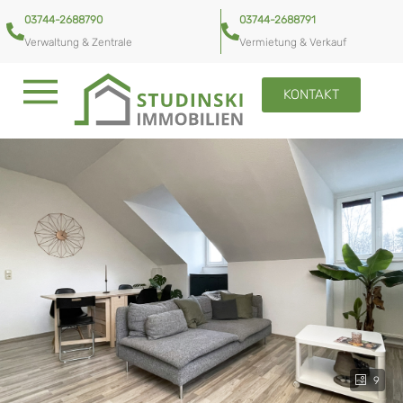
03744-2688790
03744-2688791
Verwaltung & Zentrale
Vermietung & Verkauf
KONTAKT
9