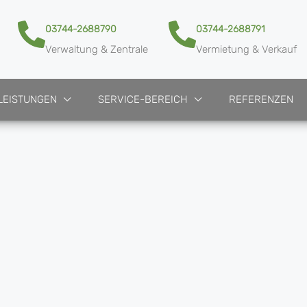
03744-2688790
03744-2688791
Verwaltung & Zentrale
Vermietung & Verkauf
LEISTUNGEN
SERVICE-BEREICH
REFERENZEN