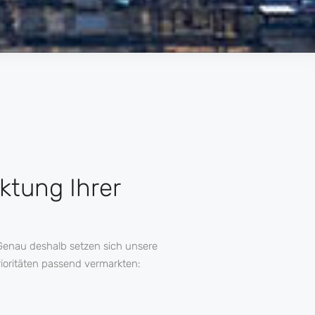
ktung Ihrer
Genau deshalb setzen sich unsere
ioritäten passend vermarkten: