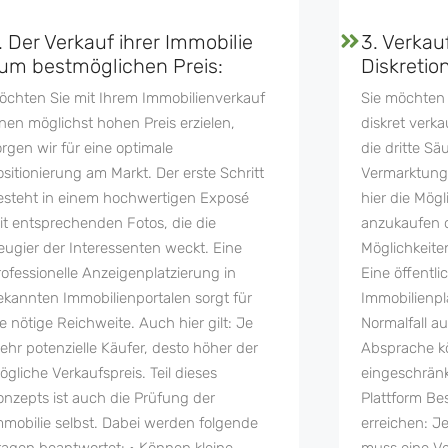
. Der Verkauf ihrer Immobilie
3. Verkau
um bestmöglichen Preis:
Diskretion
öchten Sie mit Ihrem Immobilienverkauf
Sie möchten 
inen möglichst hohen Preis erzielen,
diskret verka
orgen wir für eine optimale
die dritte Sä
ositionierung am Markt. Der erste Schritt
Vermarktungs
esteht in einem hochwertigen Exposé
hier die Mögl
it entsprechenden Fotos, die die
anzukaufen o
eugier der Interessenten weckt. Eine
Möglichkeite
rofessionelle Anzeigenplatzierung in
Eine öffentl
ekannten Immobilienportalen sorgt für
Immobilienpla
ie nötige Reichweite. Auch hier gilt: Je
Normalfall a
ehr potenzielle Käufer, desto höher der
Absprache k
ögliche Verkaufspreis. Teil dieses
eingeschrän
onzepts ist auch die Prüfung der
Plattform Be
mmobilie selbst. Dabei werden folgende
erreichen: J