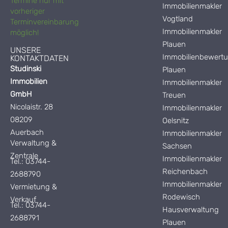
Termine nur mit
Immobilienmakler
vorheriger
Vogtland
Terminvereinbarung
Immobilienmakler
möglich!
Plauen
UNSERE
Immobilienbewert
KONTAKTDATEN
Studinski
Plauen
Immobilien
Immobilienmakler
GmbH
Treuen
Nicolaistr. 28
Immobilienmakler
08209
Oelsnitz
Auerbach
Immobilienmakler
Verwaltung &
Sachsen
Zentrale
Immobilienmakler
Tel.: 03744-
Reichenbach
2688790
Immobilienmakler
Vermietung &
Rodewisch
Verkauf
Tel.: 03744-
Hausverwaltung
2688791
Plauen