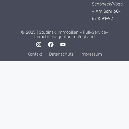
Schöneck/Vogtl.
– Am Sohr 60-
87 & 91-92
© 2025 | Studinski Immobilien - Full-Service-
Immobilienagentur im Vogtland
Kontakt
Datenschutz
Impressum