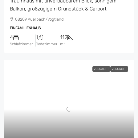
Traumhaus mit unverbaubarem Blick, sonnigem
Balkon, großzügigem Grundstück & Carport
08209 Auerbach/Vogtland
EINFAMILIENHAUS
4
1
112
Schlafzimmer
Badezimmer
m²
VERKAUFT
VERKAUFT