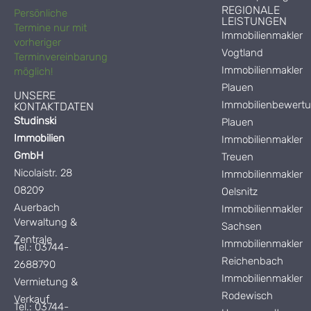
REGIONALE
Persönliche
LEISTUNGEN
Termine nur mit
Immobilienmakler
vorheriger
Vogtland
Terminvereinbarung
Immobilienmakler
möglich!
Plauen
UNSERE
Immobilienbewert
KONTAKTDATEN
Studinski
Plauen
Immobilien
Immobilienmakler
GmbH
Treuen
Nicolaistr. 28
Immobilienmakler
08209
Oelsnitz
Auerbach
Immobilienmakler
Verwaltung &
Sachsen
Zentrale
Immobilienmakler
Tel.: 03744-
Reichenbach
2688790
Immobilienmakler
Vermietung &
Rodewisch
Verkauf
Tel.: 03744-